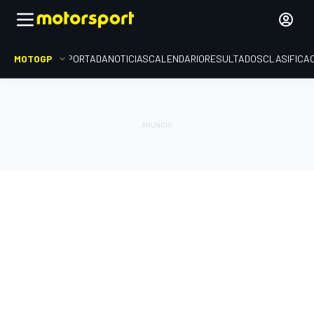
MOTOGP
PORTADA
NOTICIAS
CALENDARIO
RESULTADOS
CLASIFICA