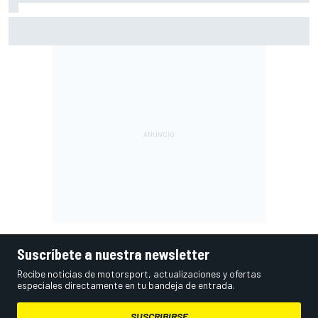
Por qué el título de Norris condicionó el inicio de McLaren
en la F1 2026
Suscríbete a nuestra newsletter
Recibe noticias de motorsport, actualizaciones y ofertas
especiales directamente en tu bandeja de entrada.
SUSCRIBIRSE