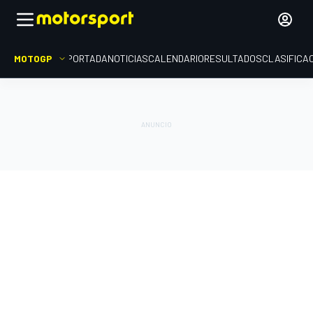
MOTOGP
PORTADA
NOTICIAS
CALENDARIO
RESULTADOS
CLASIFICA