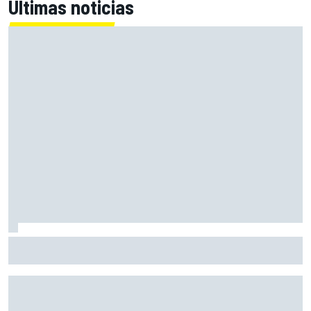
Últimas noticias
Alex Márquez: "Ganar a las Aprilia será imposible. Sin la
caída de Raúl, habrían terminado top 4"