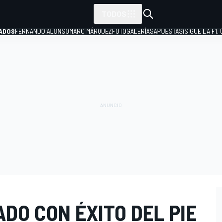
TODOS
ADOS
FERNANDO ALONSO
MARC MÁRQUEZ
FOTOGALERÍAS
APUESTAS
¡SIGUE LA F1,
P
DO CON ÉXITO DEL PIE