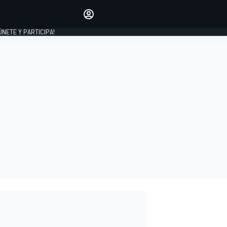
Haz que tu voz se escuche
comentando los artículos
 ÚNETE Y PARTICIPA!
INICIAR SESIÓN
EDICIÓN
ESPAÑA