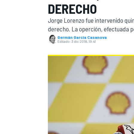
DERECHO
INDYCAR
WRC
Jorge Lorenzo fue intervenido quir
derecho. La operción, efectuada p
Germán Garcia Casanova
Editado:
3 dic 2018, 19:41
WEC
FÓRMULA E