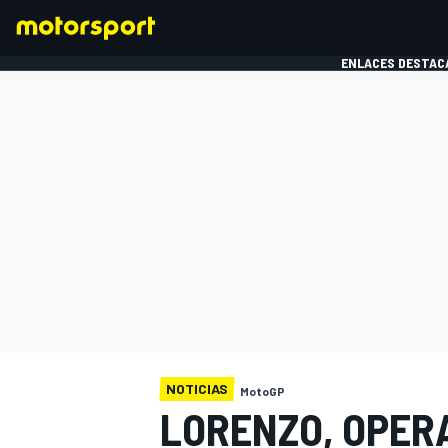
ENLACES DESTAC
FÓRMULA 1
MOTOG
NOTICIAS
MotoGP
LORENZO, OPERA