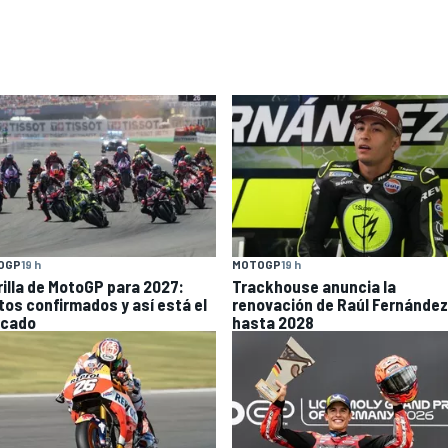
OGP
19 h
MOTOGP
19 h
rilla de MotoGP para 2027:
Trackhouse anuncia la
otos confirmados y así está el
renovación de Raúl Fernández
cado
hasta 2028