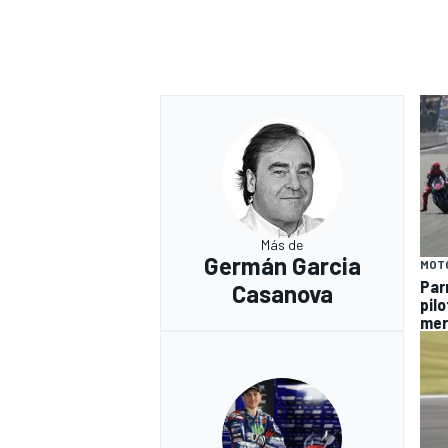
Más de
Germán Garcia
MOT
Par
Casanova
pil
mer