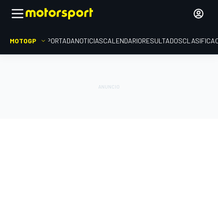
MOTOGP
PORTADA
NOTICIAS
CALENDARIO
RESULTADOS
CLASIFICA