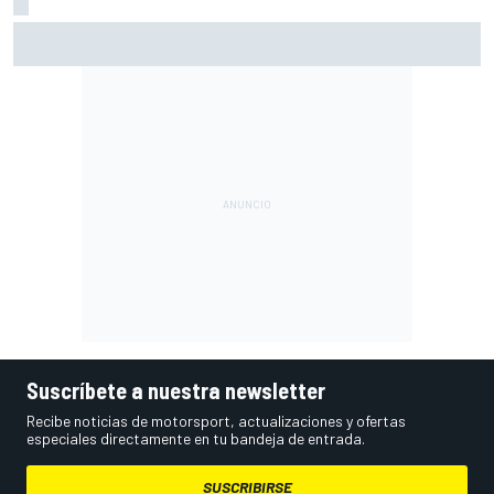
Márquez: "En la tercera vuelta he intentado un arreón y he
visto que ya no tenía neumático"
Suscríbete a nuestra newsletter
Recibe noticias de motorsport, actualizaciones y ofertas
especiales directamente en tu bandeja de entrada.
SUSCRIBIRSE