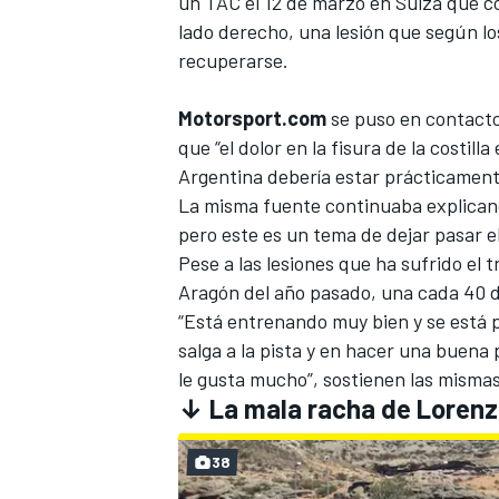
un TAC
el 12 de marzo en Suiza que co
lado derecho, una lesión que según l
recuperarse.
Motorsport.com
se puso en contacto
que “el dolor en la fisura de la costil
Argentina debería estar prácticamen
La misma fuente continuaba explicando
pero este es un tema de dejar pasar e
Pese a las lesiones que ha sufrido el
Aragón del año pasado,
una cada 40 d
MÁS CATEGORÍAS
“Está entrenando muy bien y se está 
salga a la pista y en hacer una buena
le gusta mucho”, sostienen las misma
↓ La mala racha de Loren
38