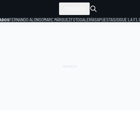
TODOS
ADOS
FERNANDO ALONSO
MARC MÁRQUEZ
FOTOGALERÍAS
APUESTAS
¡SIGUE LA F1,
P