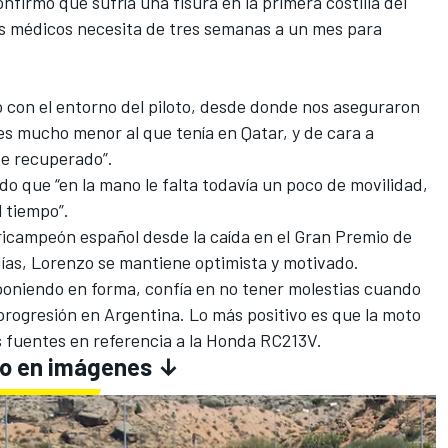
nfirmó que sufría una fisura en la primera costilla del
os médicos necesita de tres semanas a un mes para
 con el entorno del piloto, desde donde nos aseguraron
la es mucho menor al que tenía en Qatar, y de cara a
te recuperado”.
 que “en la mano le falta todavía un poco de movilidad,
l tiempo”.
 tricampeón español desde la caída en el Gran Premio de
ías
, Lorenzo se mantiene optimista y motivado.
poniendo en forma, confía en no tener molestias cuando
 progresión en Argentina. Lo más positivo es que la moto
s fuentes en referencia a la Honda RC213V.
zo en imágenes ↓