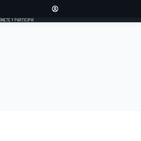
Haz que tu voz se escuche
comentando los artículos
 ÚNETE Y PARTICIPA!
INICIAR SESIÓN
EDICIÓN
ESPAÑA