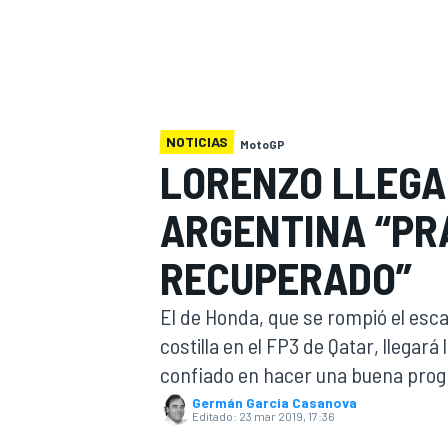
INDYCAR
WRC
NOTICIAS
MotoGP
LORENZO LLEGA
ARGENTINA “PR
RECUPERADO”
El de Honda, que se rompió el esca
costilla en el FP3 de Qatar, llega
WEC
FÓRMULA E
confiado en hacer una buena prog
Germán Garcia Casanova
Editado:
23 mar 2019, 17:36