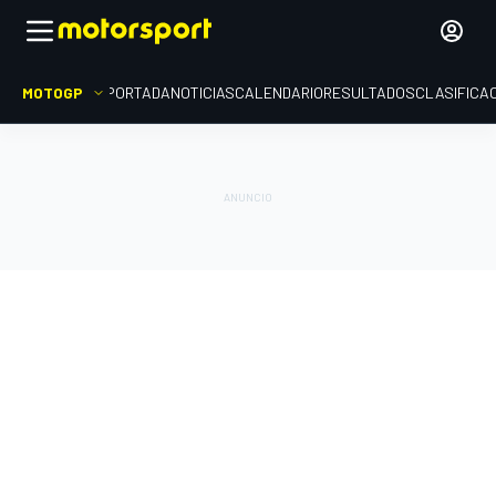
MOTOGP
PORTADA
NOTICIAS
CALENDARIO
RESULTADOS
CLASIFICA