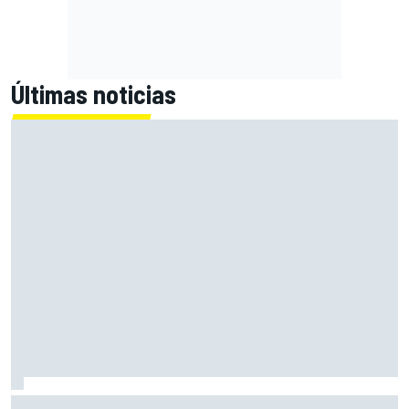
Últimas noticias
A qué hora es la carrera sprint y la clasificación de MotoGP