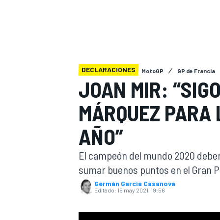
INDYCAR
WRC
DECLARACIONES
MotoGP
GP de Francia
JOAN MIR: “SIG
MÁRQUEZ PARA L
AÑO”
El campeón del mundo 2020 deberá
sumar buenos puntos en el Gran Pr
WEC
FÓRMULA E
Germán Garcia Casanova
Editado:
15 may 2021, 19:56