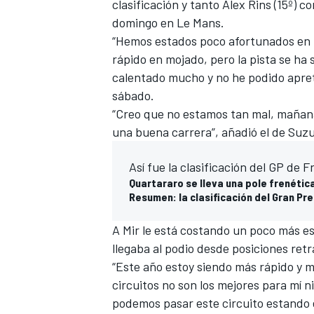
clasificación y tanto
Álex Rins
(15º) c
domingo en
Le Mans
.
“Hemos estados poco afortunados en l
rápido en mojado, pero la pista se ha
calentado mucho y no he podido apreta
sábado.
“Creo que no estamos tan mal, mañan
una buena carrera”, añadió el de Suzu
Así fue la clasificación del GP de F
Quartararo se lleva una pole frenétic
Resumen: la clasificación del Gran Pr
A Mir le está costando un poco más e
llegaba al podio desde posiciones ret
“Este año estoy siendo más rápido y m
circuitos no son los mejores para mí 
podemos
pasar este circuito estando 