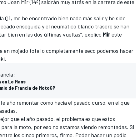
omo
Joan Mir
(14º) saldrán muy atrás en la carrera de este
a Q1, me he encontrado bien nada más salir y he sido
 secado enseguida y el neumático blando trasero se han
r bien en las dos últimas vueltas”, explicó
Mir
este
a en mojado total o completamente seco podemos hacer
ki.
rancia:
a en Le Mans
emio de Francia de MotoGP
ste año remontar como hacía el pasado curso, en el que
rasadas.
ejor que el año pasado, el problema es que estos
ni para la moto, por eso no estamos viendo remontadas. Si
entre los cinco primeros
, firmo. Poder hacer un podio