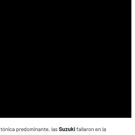
a tónica predominante, las
Suzuki
fallaron en la