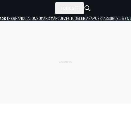
TODOS
ADOS
FERNANDO ALONSO
MARC MÁRQUEZ
FOTOGALERÍAS
APUESTAS
¡SIGUE LA F1,
P