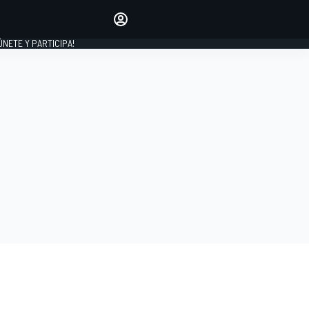
Haz que tu voz se escuche
comentando los artículos
 ÚNETE Y PARTICIPA!
INICIAR SESIÓN
EDICIÓN
ESPAÑA