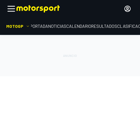
MOTOGP
PORTADA
NOTICIAS
CALENDARIO
RESULTADOS
CLASIFICA