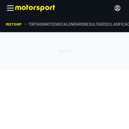
MOTOGP
PORTADA
NOTICIAS
CALENDARIO
RESULTADOS
CLASIFICA