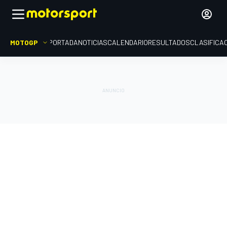
MOTOGP
PORTADA
NOTICIAS
CALENDARIO
RESULTADOS
CLASIFICA