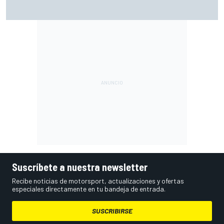
Ogura: "No estaba seguro de poder acabar la carrera por la
degradación"
Suscríbete a nuestra newsletter
Recibe noticias de motorsport, actualizaciones y ofertas
especiales directamente en tu bandeja de entrada.
SUSCRIBIRSE