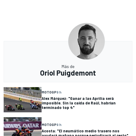
Más de
Oriol Puigdemont
MOTOGP
9 h
Alex Márquez: "Ganar a las Aprilia será
imposible. Sin la caída de Raúl, habrían
terminado top 4"
MOTOGP
9 h
Acosta: "El neumático medio trasero nos
ayudará mañana porque perjudicará al resto"