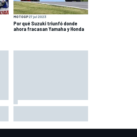
MOTOGP
27 jul 2023
Por qué Suzuki triunfó donde
ahora fracasan Yamaha y Honda
Por qué los progresos "no
del
satisfacen" a Red Bull hasta
darle a Verstappen un coche
ganador