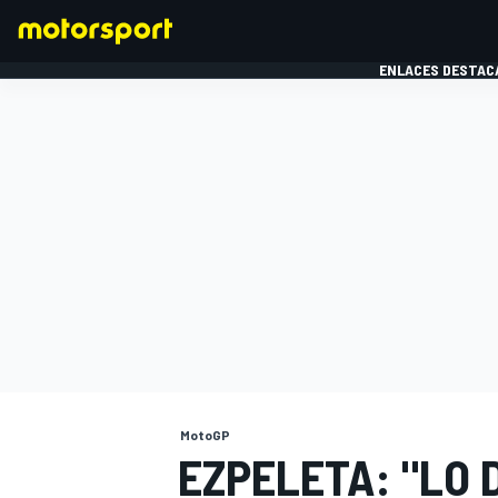
ENLACES DESTAC
FÓRMULA 1
MOTOG
MotoGP
EZPELETA: "LO 