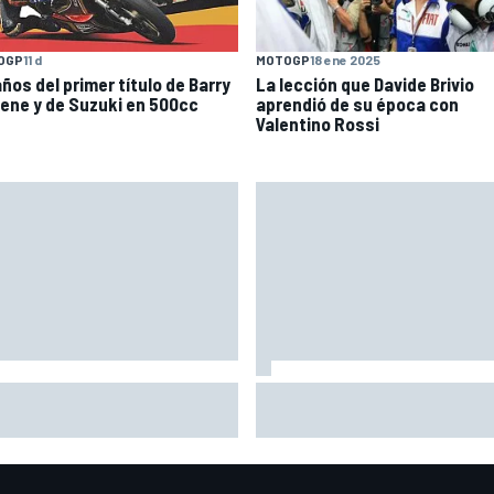
OGP
11 d
MOTOGP
18 ene 2025
ños del primer título de Barry
La lección que Davide Brivio
ene y de Suzuki en 500cc
aprendió de su época con
Valentino Rossi
confesión de Stroll sobre su
Pérez se pone nota tras su
lo en la F1: "Espero que Alonso
regreso a la F1: "Estoy cerca 
escuche esto"
10"