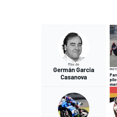
Más de
Germán Garcia
MOT
Par
Casanova
pil
mer