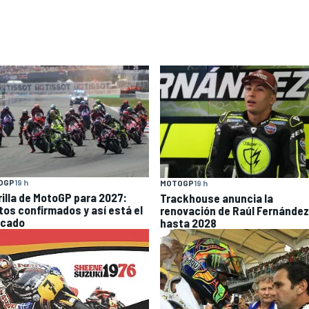
OGP
19 h
MOTOGP
19 h
rilla de MotoGP para 2027:
Trackhouse anuncia la
otos confirmados y así está el
renovación de Raúl Fernández
cado
hasta 2028