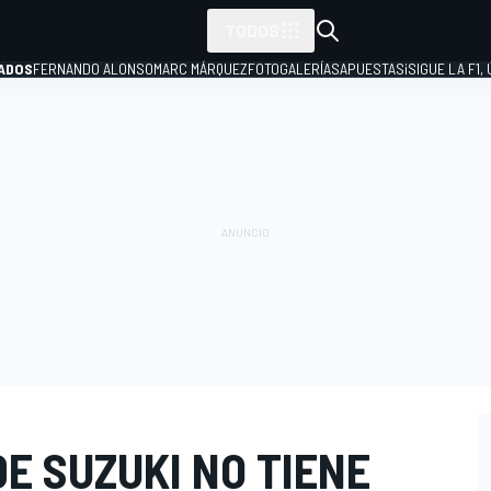
TODOS
ADOS
FERNANDO ALONSO
MARC MÁRQUEZ
FOTOGALERÍAS
APUESTAS
¡SIGUE LA F1,
P
DE SUZUKI NO TIENE