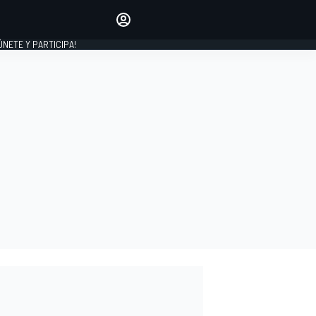
Haz que tu voz se escuche
comentando los artículos
 ÚNETE Y PARTICIPA!
INICIAR SESIÓN
EDICIÓN
ESPAÑA