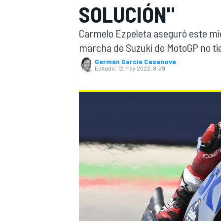
SOLUCIÓN"
INDYCAR
WRC
Carmelo Ezpeleta aseguró este mié
marcha de Suzuki de MotoGP no tie
Germán Garcia Casanova
Editado:
12 may 2022, 8:29
WEC
FÓRMULA E