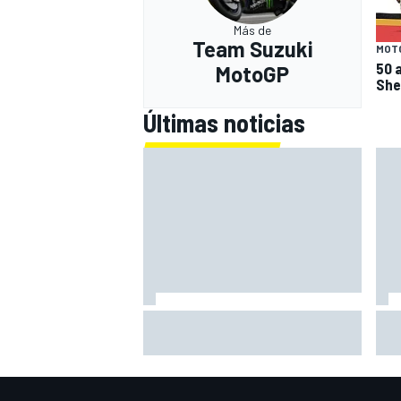
Más de
Team Suzuki
MOT
50 a
MotoGP
She
Últimas noticias
Primera mitad de año como
La 
equipo oficial: Audi mejoara a
ído
Sauber "en todos los aspectos"
no 