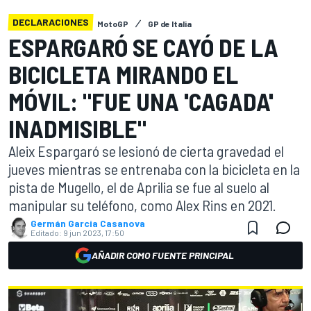
DECLARACIONES
MotoGP
GP de Italia
ESPARGARÓ SE CAYÓ DE LA
BICICLETA MIRANDO EL
MÓVIL: "FUE UNA 'CAGADA'
INADMISIBLE"
Aleix Espargaró se lesionó de cierta gravedad el
jueves mientras se entrenaba con la bicicleta en la
pista de Mugello, el de Aprilia se fue al suelo al
manipular su teléfono, como Alex Rins en 2021.
Germán Garcia Casanova
Editado:
9 jun 2023, 17:50
AÑADIR COMO FUENTE PRINCIPAL