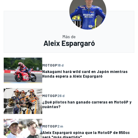
Más de
Aleix Espargaró
MOTOGP
18 d
Nakagami hará wild card en Japón mientras
Honda espera a Aleix Espargaró
MOTOGP
26 d
¿Qué pilotos han ganado carreras en MotoGP y
cuántas?
MOTOGP
2 m
Aleix Espargaró opina que la MotoGP de 850cc
será "más divertida"