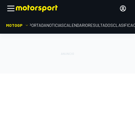
MOTOGP
PORTADA
NOTICIAS
CALENDARIO
RESULTADOS
CLASIFICA