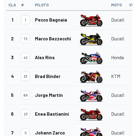
CLA
#
PILOTO
MOTO
VU
1
Pecco Bagnaia
Ducati
1
2
Marco Bezzecchi
Ducati
72
3
Alex Rins
Honda
42
4
Brad Binder
KTM
33
5
Jorge Martín
Ducati
89
6
Enea Bastianini
Ducati
23
7
Johann Zarco
Ducati
5