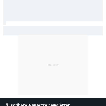
Vowles defiende el proyecto de Williams pese a sus pobres
resultados en 2026
Suscríbete a nuestra newsletter