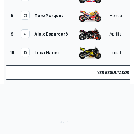
8
Marc Márquez
Honda
93
9
Aleix Espargaró
Aprilia
41
10
Luca Marini
Ducati
10
VER RESULTADOS