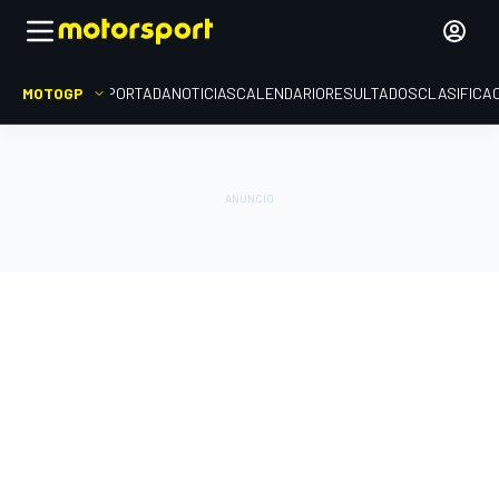
MOTOGP
PORTADA
NOTICIAS
CALENDARIO
RESULTADOS
CLASIFICA