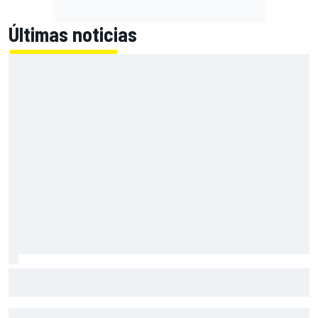
Últimas noticias
El momento en el que Stroll llegó a dejar de disfrutar de las
carreras