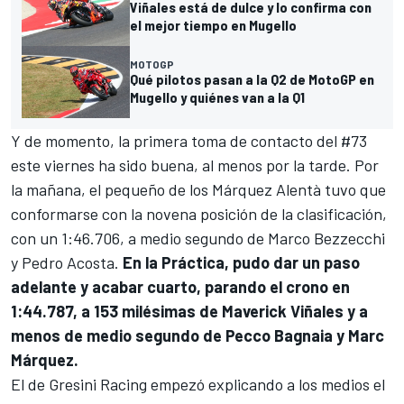
Viñales está de dulce y lo confirma con
el mejor tiempo en Mugello
MOTOGP
Qué pilotos pasan a la Q2 de MotoGP en
Mugello y quiénes van a la Q1
Y de momento, la primera toma de contacto del #73
este viernes ha sido buena, al menos por la tarde. Por
la mañana, el pequeño de los Márquez Alentà tuvo que
conformarse con la novena posición de la clasificación,
con un 1:46.706, a medio segundo de
Marco Bezzecchi
y
Pedro Acosta
.
En la Práctica, pudo dar un paso
adelante y acabar cuarto, parando el crono en
1:44.787, a 153 milésimas de
Maverick Viñales
y a
menos de medio segundo de
Pecco Bagnaia
y
Marc
Márquez
.
El de
Gresini Racing
empezó explicando a los medios el