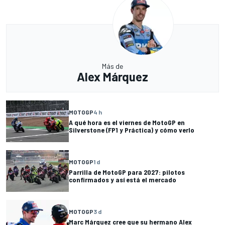
Más de
Alex Márquez
MOTOGP
4 h
A qué hora es el viernes de MotoGP en
Silverstone (FP1 y Práctica) y cómo verlo
MOTOGP
1 d
Parrilla de MotoGP para 2027: pilotos
confirmados y así está el mercado
MOTOGP
3 d
Marc Márquez cree que su hermano Alex