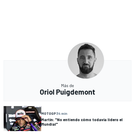
Más de
Oriol Puigdemont
MOTOGP
34 min
Martín: "No entiendo cómo todavía lidero el
Mundial"