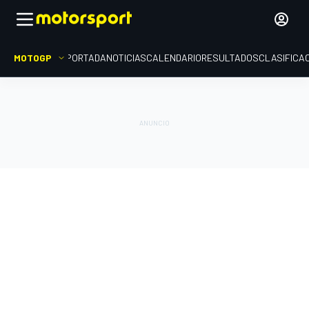
MOTOGP
PORTADA
NOTICIAS
CALENDARIO
RESULTADOS
CLASIFICA