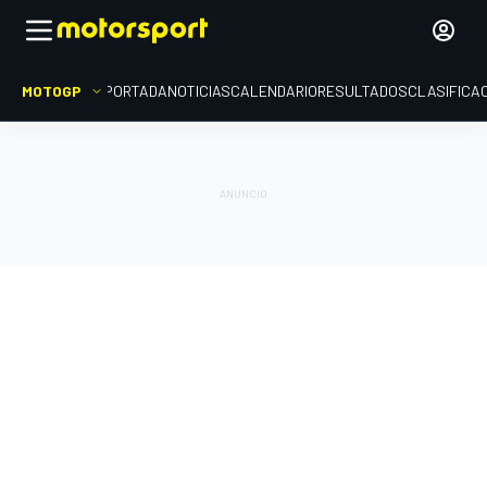
MOTOGP
PORTADA
NOTICIAS
CALENDARIO
RESULTADOS
CLASIFICA