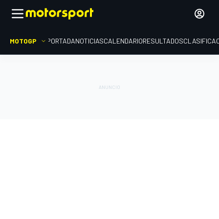
MOTOGP
PORTADA
NOTICIAS
CALENDARIO
RESULTADOS
CLASIFICA