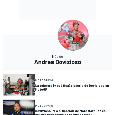
Más de
Andrea Dovizioso
MOTOGP
13 d
La primera (y caótica) victoria de Dovizioso en
MotoGP
MOTOGP
4 m
Dovizioso: "La situación de Marc Márquez es
mucho más grave de lo que parece"