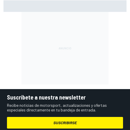
Moto2 en Silverstone – Resumen y resultados – Guevara
líder, con cinco españoles en el top 6
Suscríbete a nuestra newsletter
Recibe noticias de motorsport, actualizaciones y ofertas
especiales directamente en tu bandeja de entrada.
SUSCRIBIRSE