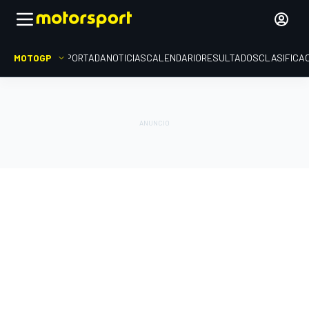
MOTOGP
PORTADA
NOTICIAS
CALENDARIO
RESULTADOS
CLASIFICA