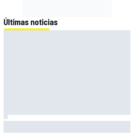
Últimas noticias
SEAT amplía la Nave A-122 con 57 nuevos coches
históricos