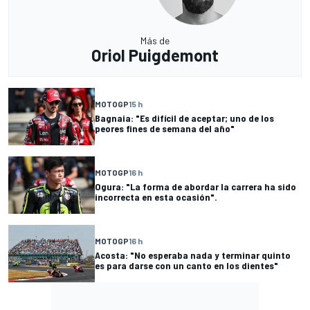
Más de
Oriol Puigdemont
MOTOGP
15 h
Bagnaia: "Es difícil de aceptar; uno de los
peores fines de semana del año"
MOTOGP
16 h
Ogura: "La forma de abordar la carrera ha sido
incorrecta en esta ocasión".
MOTOGP
16 h
Acosta: "No esperaba nada y terminar quinto
es para darse con un canto en los dientes"