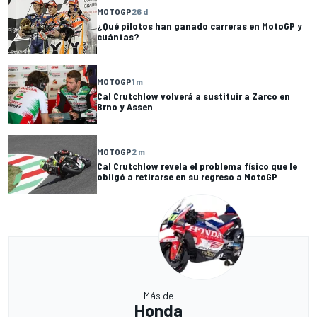
MOTOGP
26 d
¿Qué pilotos han ganado carreras en MotoGP y
cuántas?
MOTOGP
1 m
Cal Crutchlow volverá a sustituir a Zarco en
Brno y Assen
MOTOGP
2 m
Cal Crutchlow revela el problema físico que le
obligó a retirarse en su regreso a MotoGP
Más de
Honda