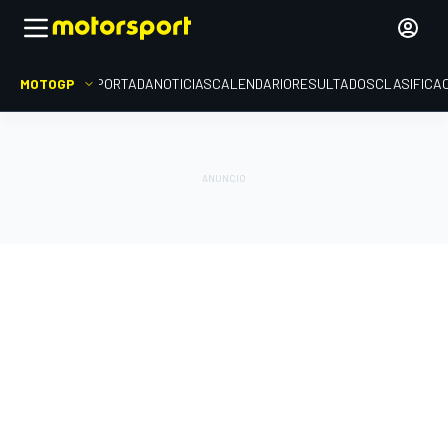
MOTOGP
PORTADA
NOTICIAS
CALENDARIO
RESULTADOS
CLASIFICA