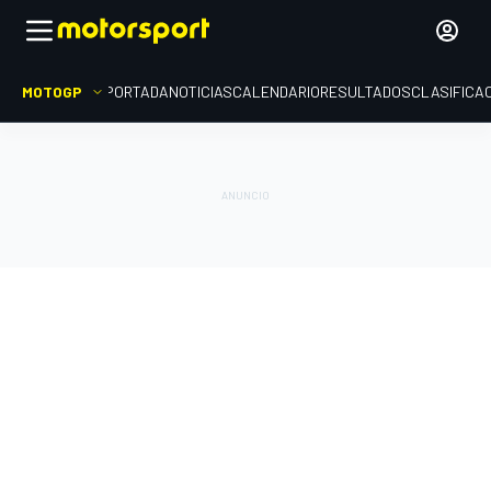
MOTOGP
PORTADA
NOTICIAS
CALENDARIO
RESULTADOS
CLASIFICA