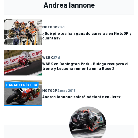
Andrea Iannone
MOTOGP
26 d
¿Qué pilotos han ganado carreras en MotoGP y
cuántas?
WSBK
27 d
WSBK en Donington Park - Bulega recupera el
trono y Lecuona remonta en la Race 2
CARACTERÍSTICA
MOTOGP
2 may 2015
Andrea Iannone saldrá adelante en Jerez