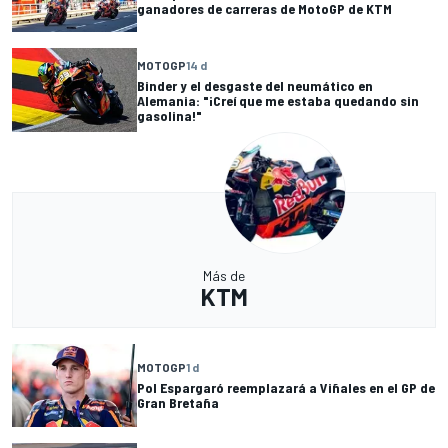
ganadores de carreras de MotoGP de KTM
MOTOGP
14 d
Binder y el desgaste del neumático en
Alemania: "¡Creí que me estaba quedando sin
gasolina!"
Más de
KTM
MOTOGP
1 d
Pol Espargaró reemplazará a Viñales en el GP de
Gran Bretaña