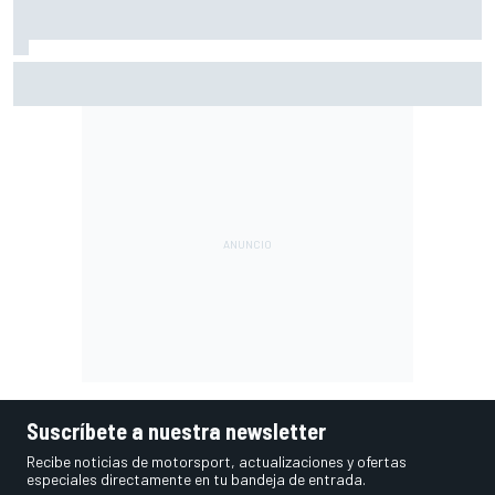
Por qué los progresos "no satisfacen" a Red Bull hasta
darle a Verstappen un coche ganador
Suscríbete a nuestra newsletter
Recibe noticias de motorsport, actualizaciones y ofertas
especiales directamente en tu bandeja de entrada.