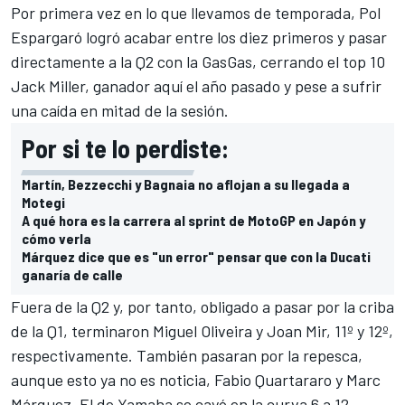
Por primera vez en lo que llevamos de temporada,
Pol
Espargaró
logró acabar entre los diez primeros y pasar
directamente a la Q2 con la GasGas, cerrando el top 10
Jack Miller
, ganador aquí el año pasado y pese a sufrir
una caída en mitad de la sesión.
Por si te lo perdiste:
Martín, Bezzecchi y Bagnaia no aflojan a su llegada a
Motegi
A qué hora es la carrera al sprint de MotoGP en Japón y
cómo verla
Márquez dice que es "un error" pensar que con la Ducati
ganaría de calle
Fuera de la Q2 y, por tanto, obligado a pasar por la criba
de la Q1, terminaron
Miguel Oliveira
y
Joan Mir
, 11º y 12º,
respectivamente. También pasaran por la repesca,
aunque esto ya no es noticia,
Fabio Quartararo
y
Marc
Márquez
. El de Yamaha se cayó en la curva 6 a 12