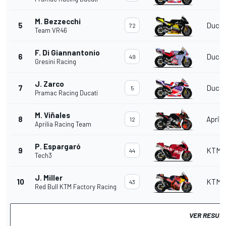
M. Bezzecchi
5
Ducat
72
Team VR46
F. Di Giannantonio
6
Ducat
49
Gresini Racing
J. Zarco
7
Ducat
5
Pramac Racing Ducati
M. Viñales
8
Aprili
12
Aprilia Racing Team
P. Espargaró
9
KTM
44
Tech3
J. Miller
10
KTM
43
Red Bull KTM Factory Racing
VER RESUL