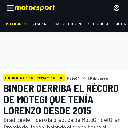
MOTOGP
PORTADA
NOTICIAS
CALENDARIO
RESULTADOS
CLASIFICA
CRÓNICA DE ENTRENAMIENTOS
MotoGP
GP de Japón
BINDER DERRIBA EL RÉCORD
DE MOTEGI QUE TENÍA
LORENZO DESDE 2015
Brad Binder lidero la práctica de MotoGP del Gran
Premio de Japón, bajando el crono hasta el