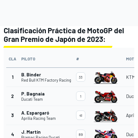
Clasificación Práctica de MotoGP del
Gran Premio de Japón de 2023:
CLA
PILOTO
#
MOTO
B. Binder
1
KTM
33
Red Bull KTM Factory Racing
P. Bagnaia
2
Ducat
1
Ducati Team
A. Espargaró
3
Aprili
41
Aprilia Racing Team
J. Martín
4
Ducat
89
Pramac Racing Ducati