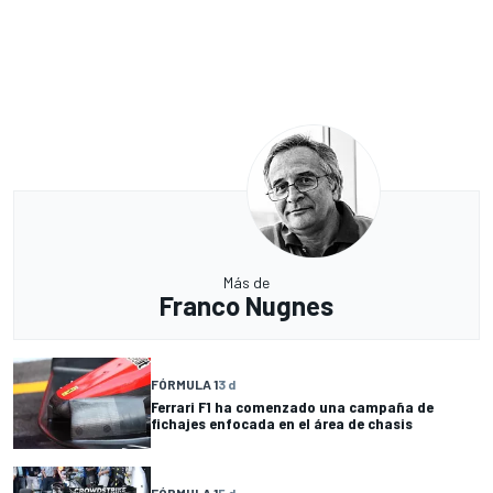
Más de
Franco Nugnes
FÓRMULA 1
3 d
Ferrari F1 ha comenzado una campaña de
fichajes enfocada en el área de chasis
FÓRMULA 1
5 d