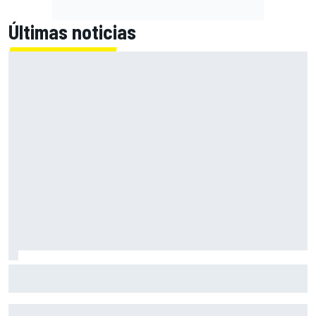
Últimas noticias
En marcha el sorteo de Ducati y Marc Márquez