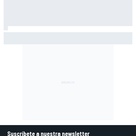
Pérez se pone nota tras su regreso a la F1: "Estoy cerca
del 10"
Suscríbete a nuestra newsletter