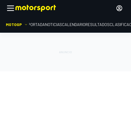
MOTOGP
PORTADA
NOTICIAS
CALENDARIO
RESULTADOS
CLASIFICA