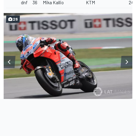
dnf
36
Mika Kallio
KTM
24 
26