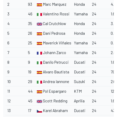
2
93
Marc Marquez
Honda
24
4.4
3
46
Valentino Rossi
Yamaha
24
1.61
4
35
Cal Crutchlow
Honda
24
3.7
5
26
Dani Pedrosa
Honda
24
0.8
6
25
Maverick Viñales
Yamaha
24
0.1
7
5
Johann Zarco
Yamaha
24
2.6
8
9
Danilo Petrucci
Ducati
24
1.6
9
19
Alvaro Bautista
Ducati
24
7.0
10
29
Andrea Iannone
Suzuki
24
2.0
11
44
Pol Espargaro
KTM
24
12.
12
45
Scott Redding
Aprilia
24
1.6
13
17
Karel Abraham
Ducati
24
43.