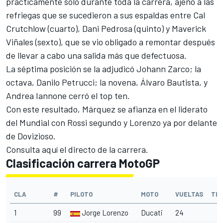
prácticamente solo durante toda la carrera, ajeno a las
refriegas que se sucedieron a sus espaldas entre Cal
Crutchlow (cuarto), Dani Pedrosa (quinto) y Maverick
Viñales (sexto), que se vio obligado a remontar después
de llevar a cabo una salida más que defectuosa.
La séptima posición se la adjudicó Johann Zarco; la
octava, Danilo Petrucci; la novena, Álvaro Bautista, y
Andrea Iannone cerró el top ten.
Con este resultado,
Márquez se afianza en el liderato
del Mundial con Rossi segundo
y Lorenzo ya por delante
de Dovizioso.
Consulta aquí el directo de la carrera.
Clasificación carrera MotoGP
CLA
#
PILOTO
MOTO
VUELTAS
TIE
1
99
Jorge Lorenzo
Ducati
24