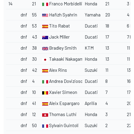
14
21
Franco Morbidelli
Honda
21
3 l
dnf
55
Hafizh Syahrin
Yamaha
20
4 l
dnf
53
Tito Rabat
Ducati
18
6 l
dnf
43
Jack Miller
Ducati
17
7 l
dnf
38
Bradley Smith
KTM
13
11 l
dnf
30
Takaaki Nakagami
Honda
13
11 l
dnf
42
Alex Rins
Suzuki
11
13 
dnf
4
Andrea Dovizioso
Ducati
8
16 
dnf
10
Xavier Simeon
Ducati
7
17 l
dnf
41
Aleix Espargaro
Aprilia
4
20 
dnf
12
Thomas Luthi
Honda
3
21 
dnf
50
Sylvain Guintoli
Suzuki
2
22 