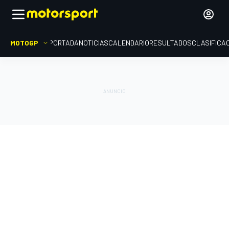
MOTOGP
PORTADA
NOTICIAS
CALENDARIO
RESULTADOS
CLASIFICA