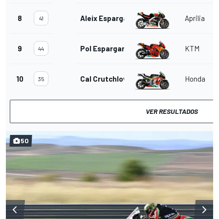
8
Aleix Espargaro
Aprilia
41
9
Pol Espargaro
KTM
44
10
Cal Crutchlow
Honda
35
VER RESULTADOS
50