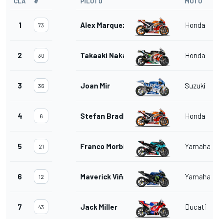
CLA
#
PILOTO
MOTO
1
Alex Marquez
Honda
73
2
Takaaki Nakagami
Honda
30
3
Joan Mir
Suzuki
36
4
Stefan Bradl
Honda
6
5
Franco Morbidelli
Yamaha
21
6
Maverick Viñales
Yamaha
12
7
Jack Miller
Ducati
43