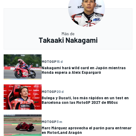
Más de
Takaaki Nakagami
MOTOGP
15 d
Nakagami hará wild card en Japón mientras
Honda espera a Aleix Espargaró
MOTOGP
20 d
Bulega y Ducati, los más rápidos en un test en
Barcelona con las MotoGP 2027 de 850cc
MOTOGP
3 m
Marc Márquez aprovecha el parón para entrenar
en MotorLand Aragón