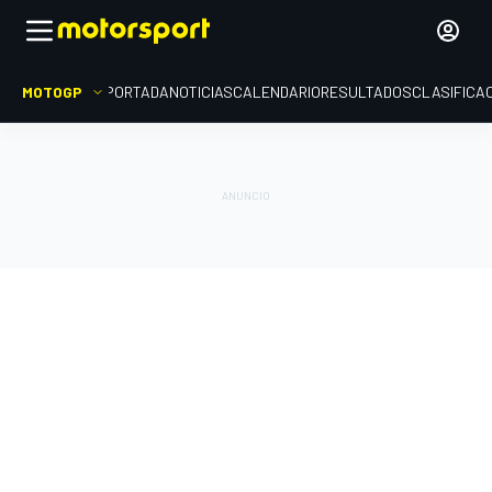
MOTOGP
PORTADA
NOTICIAS
CALENDARIO
RESULTADOS
CLASIFICA