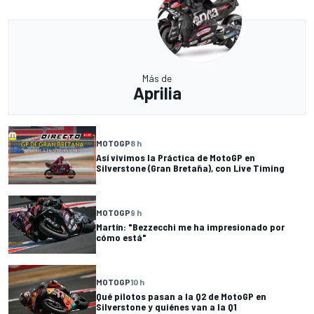
Más de
Aprilia
MOTOGP
8 h
Así vivimos la Práctica de MotoGP en
Silverstone (Gran Bretaña), con Live Timing
MOTOGP
9 h
Martín: "Bezzecchi me ha impresionado por
cómo está"
MOTOGP
10 h
Qué pilotos pasan a la Q2 de MotoGP en
Silverstone y quiénes van a la Q1