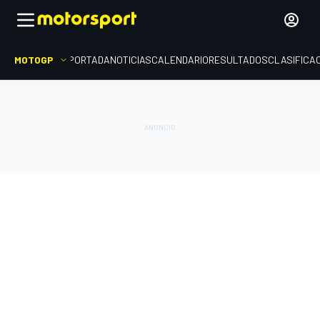
MOTOGP
PORTADA
NOTICIAS
CALENDARIO
RESULTADOS
CLASIFICA