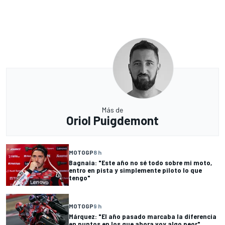
Más de
Oriol Puigdemont
MOTOGP
8 h
Bagnaia: "Este año no sé todo sobre mi moto,
entro en pista y simplemente piloto lo que
tengo"
MOTOGP
9 h
Márquez: "El año pasado marcaba la diferencia
en puntos en los que ahora voy algo peor"