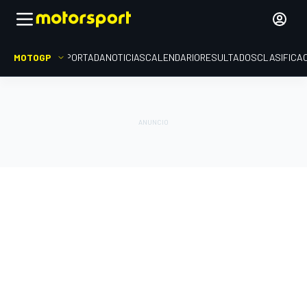
MOTOGP
PORTADA
NOTICIAS
CALENDARIO
RESULTADOS
CLASIFICA