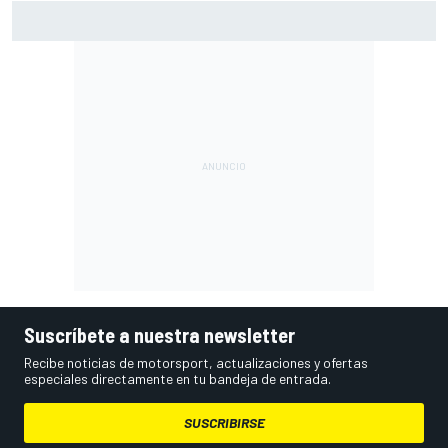
Márquez: "El año pasado marcaba la diferencia en puntos
en los que ahora voy algo peor"
Suscríbete a nuestra newsletter
Recibe noticias de motorsport, actualizaciones y ofertas
especiales directamente en tu bandeja de entrada.
SUSCRIBIRSE