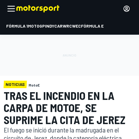
FÓRMULA 1
MOTOGP
INDYCAR
WRC
WEC
FÓRMULA E
NOTICIAS
MotoE
TRAS EL INCENDIO EN LA
CARPA DE MOTOE, SE
SUPRIME LA CITA DE JEREZ
El fuego se inició durante la madrugada en el
circuito de Jerez, donde la categoría eléctrica