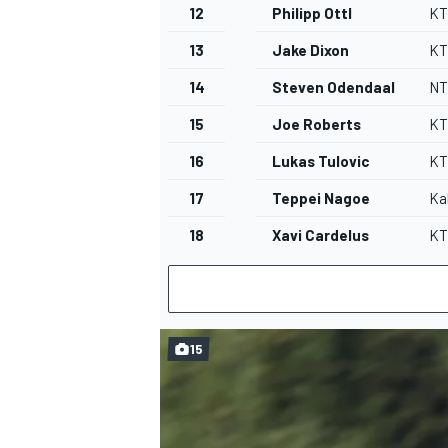
12
Philipp Ottl
K
13
Jake Dixon
K
14
Steven Odendaal
NT
15
Joe Roberts
K
16
Lukas Tulovic
K
17
Teppei Nagoe
Ka
18
Xavi Cardelus
K
15