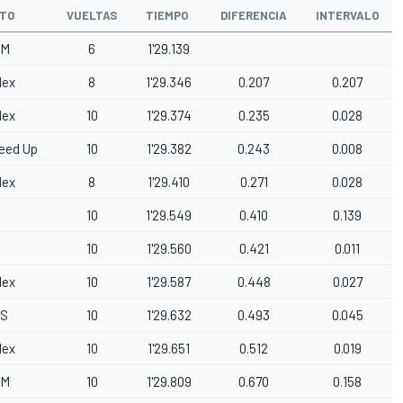
TO
VUELTAS
TIEMPO
DIFERENCIA
INTERVALO
TM
6
1'29.139
lex
8
1'29.346
0.207
0.207
lex
10
1'29.374
0.235
0.028
eed Up
10
1'29.382
0.243
0.008
lex
8
1'29.410
0.271
0.028
V
10
1'29.549
0.410
0.139
V
10
1'29.560
0.421
0.011
lex
10
1'29.587
0.448
0.027
S
10
1'29.632
0.493
0.045
lex
10
1'29.651
0.512
0.019
TM
10
1'29.809
0.670
0.158