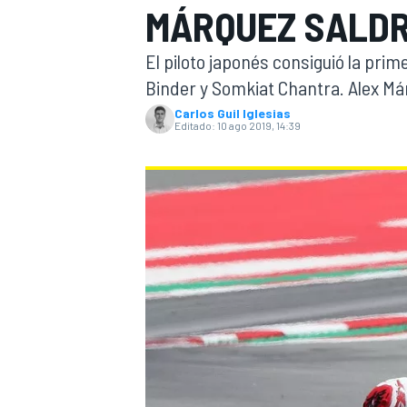
MÁRQUEZ SALD
INDYCAR
WRC
El piloto japonés consiguió la prim
Binder y Somkiat Chantra. Alex Már
Carlos Guil Iglesias
Editado:
10 ago 2019, 14:39
WEC
FÓRMULA E