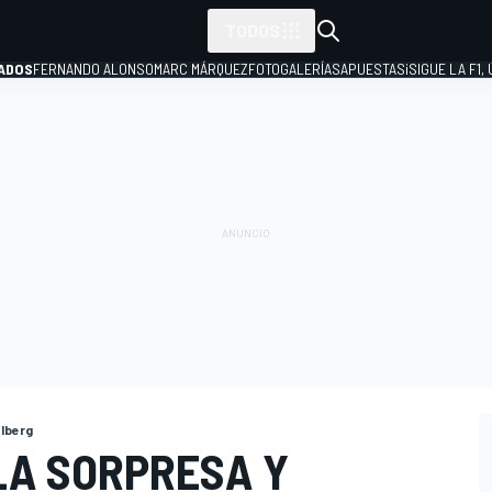
TODOS
ADOS
FERNANDO ALONSO
MARC MÁRQUEZ
FOTOGALERÍAS
APUESTAS
¡SIGUE LA F1,
P
lberg
LA SORPRESA Y