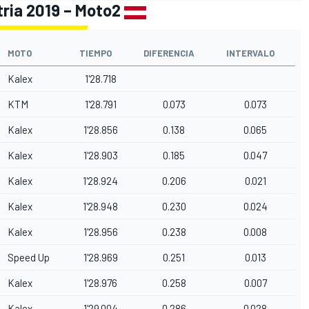
tria 2019 – Moto2
MOTO
TIEMPO
DIFERENCIA
INTERVALO
Kalex
1'28.718
KTM
1'28.791
0.073
0.073
Kalex
1'28.856
0.138
0.065
Kalex
1'28.903
0.185
0.047
Kalex
1'28.924
0.206
0.021
Kalex
1'28.948
0.230
0.024
Kalex
1'28.956
0.238
0.008
Speed Up
1'28.969
0.251
0.013
Kalex
1'28.976
0.258
0.007
Kalex
1'29.004
0.286
0.028