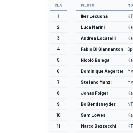
CLA
PILOTO
MO
1
Iker Lecuona
K
2
Luca Marini
Ka
3
Andrea Locatelli
Ka
4
Fabio Di Giannantonio
Sp
5
Nicolò Bulega
Ka
6
Dominique Aegerter
M
7
Stefano Manzi
M
8
Jonas Folger
Ka
9
Bo Bendsneyder
NT
10
Sam Lowes
Ka
11
Marco Bezzecchi
K