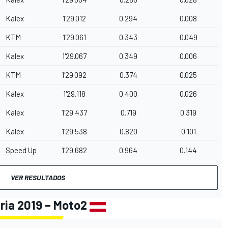
Kalex
1'29.012
0.294
0.008
KTM
1'29.061
0.343
0.049
Kalex
1'29.067
0.349
0.006
KTM
1'29.092
0.374
0.025
Kalex
1'29.118
0.400
0.026
Kalex
1'29.437
0.719
0.319
Kalex
1'29.538
0.820
0.101
Speed Up
1'29.682
0.964
0.144
VER RESULTADOS
tria 2019 – Moto2