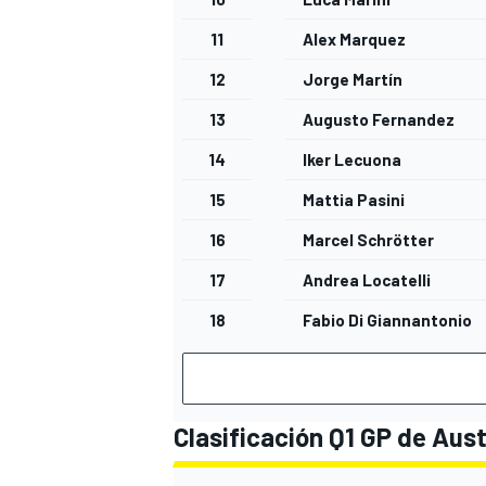
11
Alex Marquez
12
Jorge Martín
13
Augusto Fernandez
14
Iker Lecuona
15
Mattia Pasini
16
Marcel Schrötter
17
Andrea Locatelli
18
Fabio Di Giannantonio
Clasificación Q1 GP de Aus