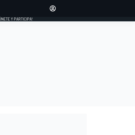
Haz que tu voz se escuche
comentando los artículos
 ÚNETE Y PARTICIPA!
INICIAR SESIÓN
EDICIÓN
ESPAÑA