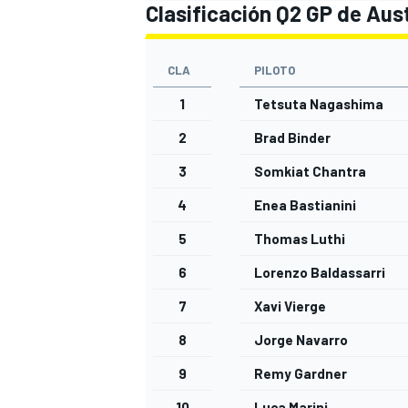
Clasificación Q2 GP de Aus
CLA
PILOTO
1
Tetsuta Nagashima
2
Brad Binder
3
Somkiat Chantra
4
Enea Bastianini
5
Thomas Luthi
MÁS CATEGORÍAS
6
Lorenzo Baldassarri
7
Xavi Vierge
8
Jorge Navarro
9
Remy Gardner
10
Luca Marini