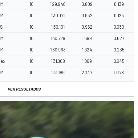
TM
10
1'29.948
0.809
0.139
TM
10
1'30.071
0.932
0.123
S
10
1'30.101
0.962
0.030
TM
10
1'30.728
1.589
0.627
TM
10
1'30.963
1.824
0.235
lex
10
1'31.008
1.869
0.045
TM
10
1'31.186
2.047
0.178
VER RESULTADOS