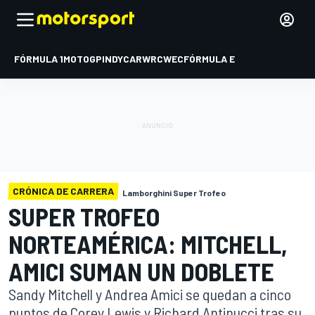
FÓRMULA 1
MOTOGP
INDYCAR
WRC
WEC
FÓRMULA E
CRÓNICA DE CARRERA
Lamborghini Super Trofeo
SUPER TROFEO
NORTEAMÉRICA: MITCHELL,
AMICI SUMAN UN DOBLETE
Sandy Mitchell y Andrea Amici se quedan a cinco
puntos de Corey Lewis y Richard Antinucci tras su