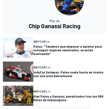
Más de
Chip Ganassi Racing
INDYCAR
1 m
Palou: "Tenemos que empezar a apretar para
conseguir mejores resultados; se están
acercando"
INDYCAR
2 m
IndyCar Gateway: Palou vuela hasta en óvalos
con una pole descomunal
INDYCAR
2 m
Alex Palou y Ganassi, penalizados tras las 500
Millas de Indianápolis