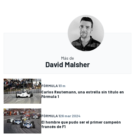
Más de
David Malsher
FÓRMULA 1
3 m
Carlos Reutemann, una estrella sin título en
Fórmula 1
FÓRMULA 1
26 mar 2024
El hombre que pudo ser el primer campeón
francés de F1