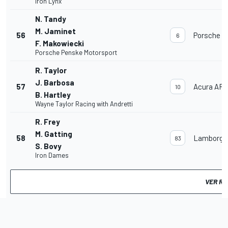
Iron Lynx
N. Tandy
M. Jaminet
56
Porsche 9
6
F. Makowiecki
Porsche Penske Motorsport
R. Taylor
J. Barbosa
57
Acura AR
10
B. Hartley
Wayne Taylor Racing with Andretti
R. Frey
M. Gatting
58
Lamborghi
83
S. Bovy
Iron Dames
VER R