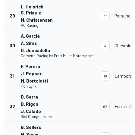
L. Heinrich
S. Priaulx
29
Porsche 91
77
M. Christensen
AO Racing
A. Garcia
A. Sims
30
Chevrolet
3
D. Juncadella
Corvette Racing by Pratt Miller Motorsports
F. Perera
J. Pepper
31
Lamborghi
19
M. Bortolotti
Iron Lynx
D. Serra
D. Rigon
32
Ferrari 29
62
J. Calado
Risi Competizione
B. Sellers
M. Snow