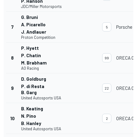
P. Hanson
JDC/Miller Motorsports
G. Bruni
A. Picarello
7
Porsche 9
5
J. Andlauer
Proton Competition
P. Hyett
P. Chatin
8
ORECA 07
99
M. Brabham
AO Racing
D. Goldburg
P. di Resta
9
ORECA 07
22
B. Garg
United Autosports USA
B. Keating
N. Pino
10
ORECA 07
2
B. Hanley
United Autosports USA