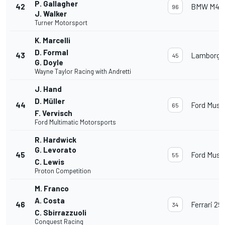
P. Gallagher
42
BMW M4 
96
J. Walker
Turner Motorsport
K. Marcelli
D. Formal
43
Lamborghi
45
G. Doyle
Wayne Taylor Racing with Andretti
J. Hand
D. Müller
44
Ford Must
65
F. Vervisch
Ford Multimatic Motorsports
R. Hardwick
G. Levorato
45
Ford Must
55
C. Lewis
Proton Competition
M. Franco
A. Costa
46
Ferrari 29
34
C. Sbirrazzuoli
Conquest Racing