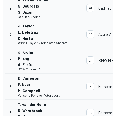
S. Bourdais
2
Cadillac V
01
S. Dixon
Cadillac Racing
J. Taylor
L. Deletraz
3
Acura AR
40
C. Herta
Wayne Taylor Racing with Andretti
J. Krohn
P. Eng
4
BMW M Hyb
24
A. Farfus
BMW M Team RLL
D. Cameron
F. Nasr
5
Porsche 9
7
M. Campbell
Porsche Penske Motorsport
T. van der Helm
R. Westbrook
6
Porsche 9
85