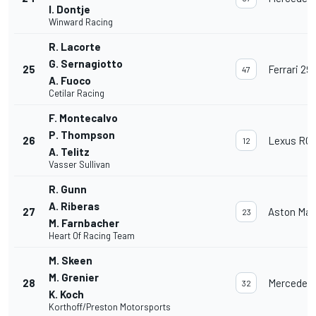
I. Dontje
Winward Racing
R. Lacorte
G. Sernagiotto
25
Ferrari 29
47
A. Fuoco
Cetilar Racing
F. Montecalvo
P. Thompson
26
Lexus RC 
12
A. Telitz
Vasser Sullivan
R. Gunn
A. Riberas
27
Aston Mar
23
M. Farnbacher
Heart Of Racing Team
M. Skeen
M. Grenier
28
Mercedes
32
K. Koch
Korthoff/Preston Motorsports