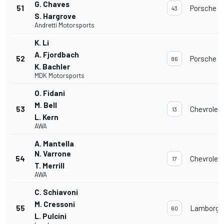
G. Chaves
51
Porsche 91
43
S. Hargrove
Andretti Motorsports
K. Li
A. Fjordbach
52
Porsche 91
86
K. Bachler
MDK Motorsports
O. Fidani
M. Bell
53
Chevrolet
13
L. Kern
AWA
A. Mantella
N. Varrone
54
Chevrolet
17
T. Merrill
AWA
C. Schiavoni
M. Cressoni
55
Lamborghi
60
L. Pulcini