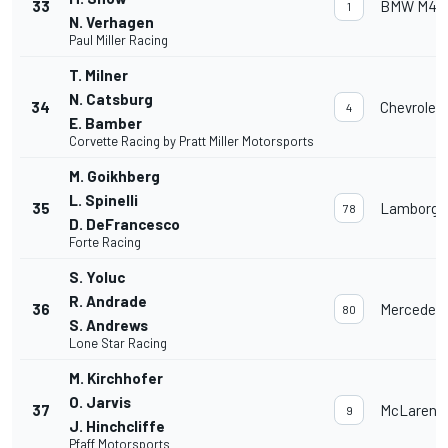
33
BMW M4 
1
N. Verhagen
Paul Miller Racing
T. Milner
N. Catsburg
34
Chevrolet
4
E. Bamber
Corvette Racing by Pratt Miller Motorsports
M. Goikhberg
L. Spinelli
35
Lamborghi
78
D. DeFrancesco
Forte Racing
S. Yoluc
R. Andrade
36
Mercedes
80
S. Andrews
Lone Star Racing
M. Kirchhofer
O. Jarvis
37
McLaren 
9
J. Hinchcliffe
Pfaff Motorsports