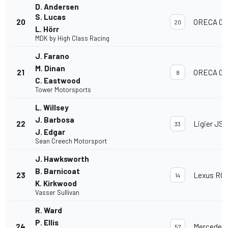
D. Andersen
S. Lucas
20
ORECA 07
20
L. Hörr
MDK by High Class Racing
J. Farano
M. Dinan
21
ORECA 07
8
C. Eastwood
Tower Motorsports
L. Willsey
J. Barbosa
22
Ligier JS 
33
J. Edgar
Sean Creech Motorsport
J. Hawksworth
B. Barnicoat
23
Lexus RC 
14
K. Kirkwood
Vasser Sullivan
R. Ward
P. Ellis
24
Mercedes
57