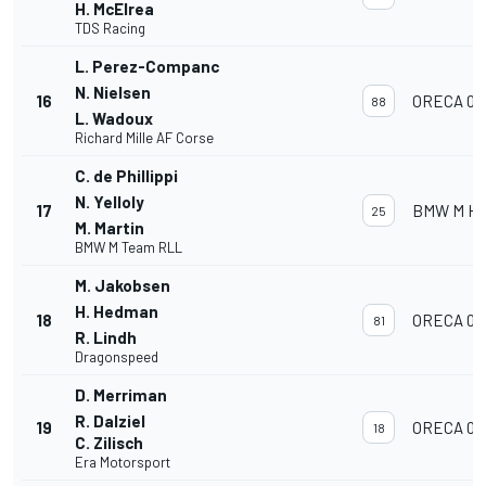
H. McElrea
TDS Racing
L. Perez-Companc
N. Nielsen
16
ORECA 07
88
L. Wadoux
Richard Mille AF Corse
C. de Phillippi
N. Yelloly
17
BMW M Hyb
25
M. Martin
BMW M Team RLL
M. Jakobsen
H. Hedman
18
ORECA 07
81
R. Lindh
Dragonspeed
D. Merriman
R. Dalziel
19
ORECA 07
18
C. Zilisch
Era Motorsport