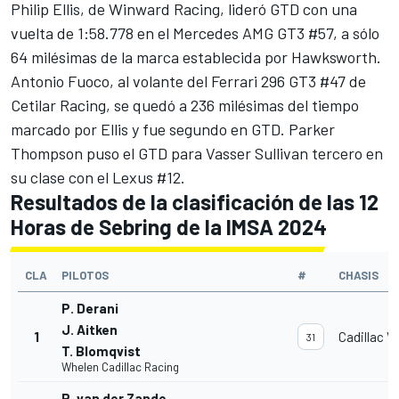
Philip Ellis, de Winward Racing, lideró GTD con una
vuelta de 1:58.778 en el Mercedes AMG GT3 #57, a sólo
64 milésimas de la marca establecida por Hawksworth.
Antonio Fuoco, al volante del Ferrari 296 GT3 #47 de
Cetilar Racing, se quedó a 236 milésimas del tiempo
marcado por Ellis y fue segundo en GTD. Parker
Thompson puso el GTD para Vasser Sullivan tercero en
su clase con el Lexus #12.
Resultados de la clasificación de las 12
Horas de Sebring de la IMSA 2024
CLA
PILOTOS
#
CHASIS
P. Derani
J. Aitken
1
Cadillac V
31
T. Blomqvist
Whelen Cadillac Racing
R. van der Zande