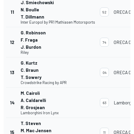
J. Smiechowski
N. Boulle
11
ORECA 07
52
T. Dillmann
Inter Europol by PR1 Mathiasen Motorsports
G. Robinson
F. Fraga
12
ORECA 07
74
J. Burdon
Riley
G. Kurtz
C. Braun
13
ORECA 07
04
T. Sowery
Crowdstrike Racing by APR
M. Cairoli
A. Caldarelli
14
Lamborghi
63
R. Grosjean
Lamborghini Iron Lynx
T. Steven
M. Mac Jensen
15
ORECA 07
11