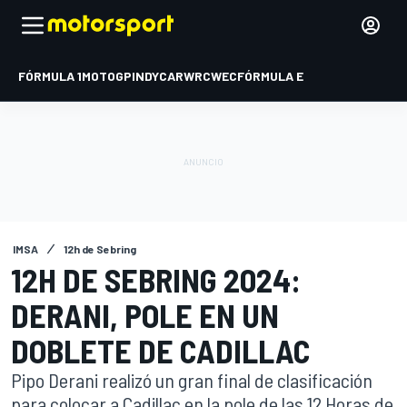
FÓRMULA 1
MOTOGP
INDYCAR
WRC
WEC
FÓRMULA E
IMSA
12h de Sebring
12H DE SEBRING 2024:
DERANI, POLE EN UN
DOBLETE DE CADILLAC
Pipo Derani realizó un gran final de clasificación
para colocar a Cadillac en la pole de las 12 Horas de