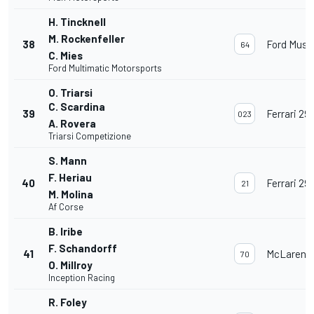
H. Tincknell
M. Rockenfeller
38
Ford Must
64
C. Mies
Ford Multimatic Motorsports
O. Triarsi
C. Scardina
39
Ferrari 29
023
A. Rovera
Triarsi Competizione
S. Mann
F. Heriau
40
Ferrari 29
21
M. Molina
Af Corse
B. Iribe
F. Schandorff
41
McLaren 
70
O. Millroy
Inception Racing
R. Foley