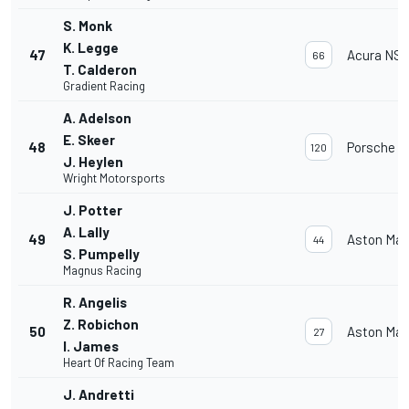
S. Monk
K. Legge
47
Acura NSX
66
T. Calderon
Gradient Racing
A. Adelson
E. Skeer
48
Porsche 91
120
J. Heylen
Wright Motorsports
J. Potter
A. Lally
49
Aston Mar
44
S. Pumpelly
Magnus Racing
R. Angelis
Z. Robichon
50
Aston Mar
27
I. James
Heart Of Racing Team
J. Andretti