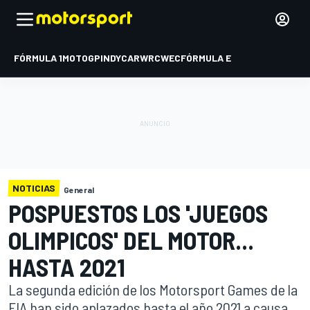
FÓRMULA 1
MOTOGP
INDYCAR
WRC
WEC
FÓRMULA E
NOTICIAS
General
POSPUESTOS LOS 'JUEGOS
OLIMPICOS' DEL MOTOR...
HASTA 2021
La segunda edición de los Motorsport Games de la
FIA han sido aplazados hasta el año 2021 a causa