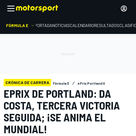
FÓRMULA E
PORTADA
NOTICIAS
CALENDARIO
RESULTADOS
CLASIFI
CRÓNICA DE CARRERA
Fórmula E
ePrix Portland II
EPRIX DE PORTLAND: DA
COSTA, TERCERA VICTORIA
SEGUIDA; ¡SE ANIMA EL
MUNDIAL!