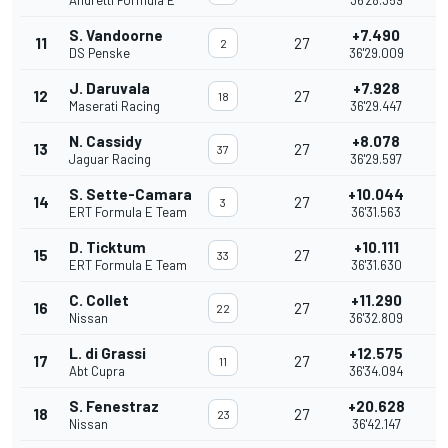
S. Vandoorne
+7.490
11
27
0
2
DS Penske
36'29.009
J. Daruvala
+7.928
12
27
0
18
Maserati Racing
36'29.447
N. Cassidy
+8.078
13
27
37
Jaguar Racing
36'29.597
S. Sette-Camara
+10.044
14
27
3
ERT Formula E Team
36'31.563
D. Ticktum
+10.111
15
27
33
ERT Formula E Team
36'31.630
C. Collet
+11.290
16
27
22
Nissan
36'32.809
L. di Grassi
+12.575
17
27
11
Abt Cupra
36'34.094
S. Fenestraz
+20.628
18
27
8
23
Nissan
36'42.147