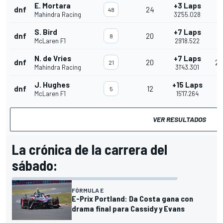
E. Mortara
+3 Laps
dnf
24
3
48
Mahindra Racing
32'55.028
S. Bird
+7 Laps
dnf
20
4
8
McLaren F1
29'18.522
N. de Vries
+7 Laps
dnf
20
2'
21
Mahindra Racing
31'43.301
J. Hughes
+15 Laps
dnf
12
8
5
McLaren F1
15'17.264
VER RESULTADOS
La crónica de la carrera del
sábado:
FÓRMULA E
E-Prix Portland: Da Costa gana con
drama final para Cassidy y Evans