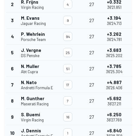
R. Frijns
+0.332
2
27
0
4
Virgin Racing
36'21.851
M. Evans
+3.194
3
27
2
9
Jaguar Racing
36'24.713
P. Wehrlein
+3.262
4
27
0
94
Porsche Team
36'24.781
J. Vergne
+3.683
5
27
25
DS Penske
36'25.202
N. Muller
+3.785
6
27
51
Abt Cupra
36'25.304
N. Nato
+4.887
7
27
17
Andretti Formula E
36'26.406
M. Gunther
+5.692
8
27
0
7
Maserati Racing
36'27.211
S. Buemi
+6.250
9
27
0
16
Virgin Racing
36'27.769
J. Dennis
+6.840
10
27
0
1
Andretti Formula E
36'28.359