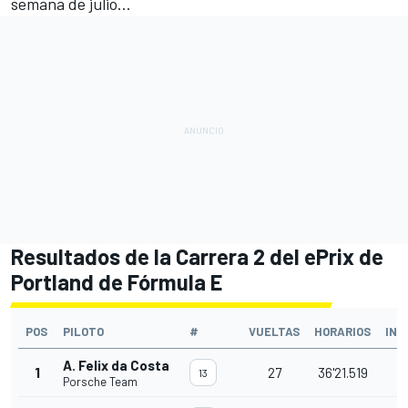
semana de julio...
Resultados de la Carrera 2 del ePrix de
Portland de Fórmula E
POS
PILOTO
#
VUELTAS
HORARIOS
INT
A. Felix da Costa
1
27
36'21.519
13
Porsche Team