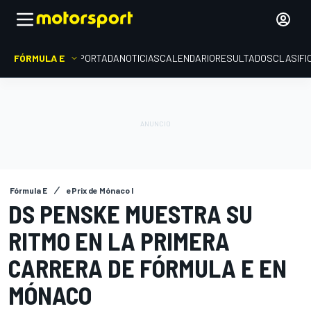
FÓRMULA E
PORTADA
NOTICIAS
CALENDARIO
RESULTADOS
CLASIFI
Fórmula E
ePrix de Mónaco I
DS PENSKE MUESTRA SU
RITMO EN LA PRIMERA
CARRERA DE FÓRMULA E EN
MÓNACO