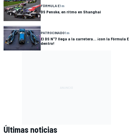
FÓRMULA E
1 m
DS Penske, en ritmo en Shanghai
PATROCINADO
1 m
El DS N°7 llega a la carretera... ¡con la Fórmula E
dentro!
Últimas noticias