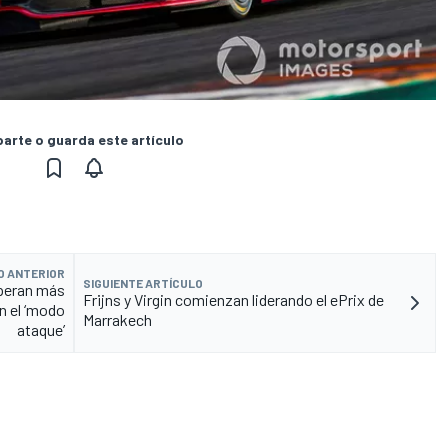
rte o guarda este artículo
O ANTERIOR
SIGUIENTE ARTÍCULO
speran más
Frijns y Virgin comienzan liderando el ePrix de
n el ‘modo
Marrakech
ataque’