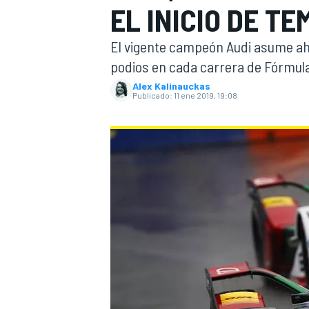
EL INICIO DE T
INDYCAR
WRC
El vigente campeón Audi asume ah
podios en cada carrera de Fórmula 
Alex Kalinauckas
Publicado:
11 ene 2019, 19:08
WEC
FÓRMULA E