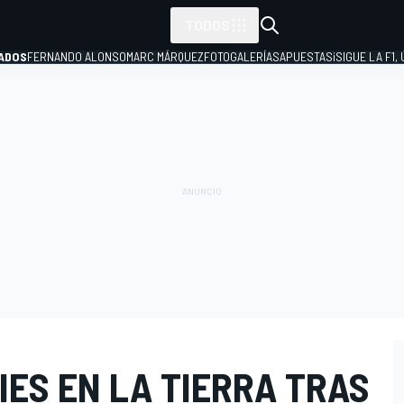
TODOS
ADOS
FERNANDO ALONSO
MARC MÁRQUEZ
FOTOGALERÍAS
APUESTAS
¡SIGUE LA F1,
P
PIES EN LA TIERRA TRAS