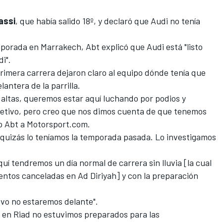
assi
, que había salido 18º, y declaró que Audi no tenía
emporada en
Marrakech
, Abt explicó que Audi está "listo
i".
primera carrera dejaron claro al equipo dónde tenía que
antera de la parrilla.
 altas, queremos estar aquí luchando por podios y
objetivo, pero creo que nos dimos cuenta de que tenemos
jo Abt a
Motorsport.com.
quizás lo teníamos la temporada pasada. Lo investigamos
í tendremos un día normal de carrera sin lluvia [la cual
entos canceladas en Ad Diriyah] y con la preparación
evo no estaremos delante".
 en Riad no estuvimos preparados para las