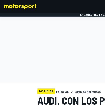
ENLACES DESTAC
FÓRMULA 1
MOTOG
NOTICIAS
Fórmula E
ePrix de Marrakech
AUDI, CON LOS 