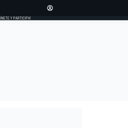
Haz que tu voz se escuche
comentando los artículos
 ÚNETE Y PARTICIPA!
INICIAR SESIÓN
EDICIÓN
ESPAÑA