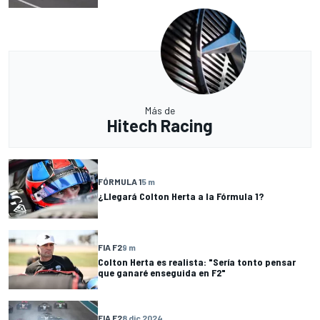
Más de
Hitech Racing
FÓRMULA 1
5 m
¿Llegará Colton Herta a la Fórmula 1?
FIA F2
9 m
Colton Herta es realista: "Sería tonto pensar
que ganaré enseguida en F2"
FIA F2
8 dic 2024