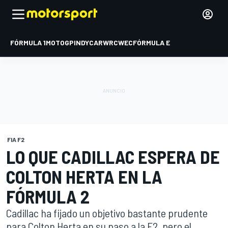
FÓRMULA 1
MOTOGP
INDYCAR
WRC
WEC
FÓRMULA E
FIA F2
LO QUE CADILLAC ESPERA DE
COLTON HERTA EN LA
FÓRMULA 2
Cadillac ha fijado un objetivo bastante prudente
para Colton Herta en su paso a la F2, pero el