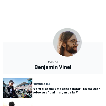
Más de
Benjamin Vinel
FÓRMULA 1
1 d
"Volví al coche y me eché a llorar", revela Ocon
sobre su año al margen de la F1