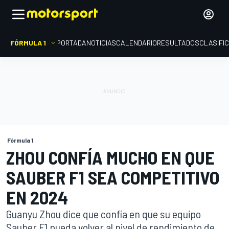
FÓRMULA 1
PORTADA
NOTICIAS
CALENDARIO
RESULTADOS
CLASIFI
Fórmula 1
ZHOU CONFÍA MUCHO EN QUE
SAUBER F1 SEA COMPETITIVO
EN 2024
Guanyu Zhou dice que confía en que su equipo
Sauber F1 pueda volver al nivel de rendimiento de