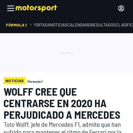
FÓRMULA 1
PORTADA
NOTICIAS
CALENDARIO
RESULTADOS
CLASIFI
NOTICIAS
Fórmula 1
WOLFF CREE QUE
CENTRARSE EN 2020 HA
PERJUDICADO A MERCEDES
Toto Wolff, jefe de Mercedes F1, admite que han
sufrido para mantener el ritmo de Ferrari por la