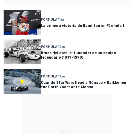
FÓRMULA 1
1 m
La primera victoria de Hamilton en Fórmula 1
FÓRMULA 1
2 m
Bruce McLaren, el fundador de un equipo
legendario (1937-1970)
FÓRMULA 1
2 m
Cuando Star Wars llegó a Mónaco y Raikkonen
fue Darth Vader ante Alonso