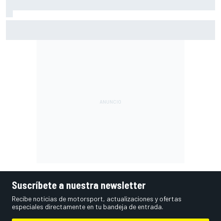
Moto3 en Silverstone – Resumen y resultados – Uriarte
bate por la mínima a Quiles en la FP2
Suscríbete a nuestra newsletter
Recibe noticias de motorsport, actualizaciones y ofertas
especiales directamente en tu bandeja de entrada.