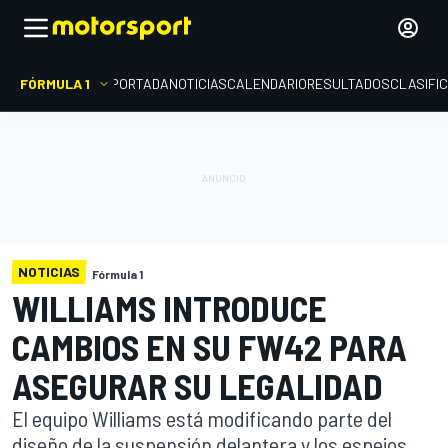
FÓRMULA 1
PORTADA
NOTICIAS
CALENDARIO
RESULTADOS
CLASIFI
NOTICIAS
Fórmula 1
WILLIAMS INTRODUCE
CAMBIOS EN SU FW42 PARA
ASEGURAR SU LEGALIDAD
El equipo Williams está modificando parte del
diseño de la suspensión delantera y los espejos