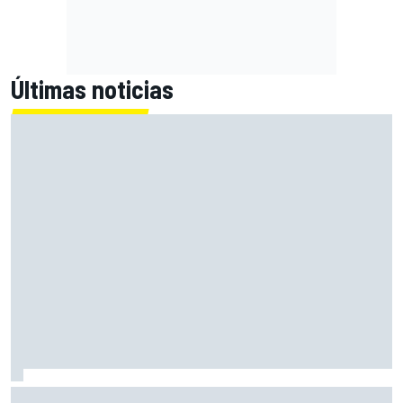
Últimas noticias
Bagnaia: "Este año no sé todo sobre mi moto, entro en