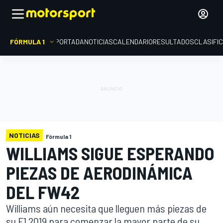
FÓRMULA 1
PORTADA
NOTICIAS
CALENDARIO
RESULTADOS
CLASIFI
NOTICIAS
Fórmula 1
WILLIAMS SIGUE ESPERANDO
PIEZAS DE AERODINÁMICA
DEL FW42
Williams aún necesita que lleguen más piezas de
su F1 2019 para comenzar la mayor parte de su