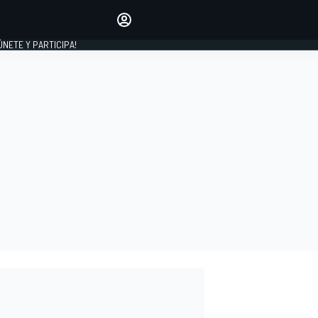
Haz que tu voz se escuche
comentando los artículos
 ÚNETE Y PARTICIPA!
INICIAR SESIÓN
EDICIÓN
ESPAÑA