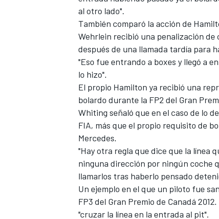
al otro lado".
También comparó la acción de Hamilt
Wehrlein recibió una penalización de
después de una llamada tardía para h
"Eso fue entrando a boxes y llegó a ent
lo hizo".
El propio Hamilton ya recibió una repr
bolardo durante la FP2 del Gran Prem
Whiting señaló que en el caso de lo d
FIA, más que el propio requisito de bo
MÁS CATEGORÍAS
Mercedes.
"Hay otra regla que dice que la línea 
ninguna dirección por ningún coche qu
llamarlos tras haberlo pensado deten
Un ejemplo en el que un piloto fue sa
FP3 del Gran Premio de Canadá 2012. 
"cruzar la línea en la entrada al pit".