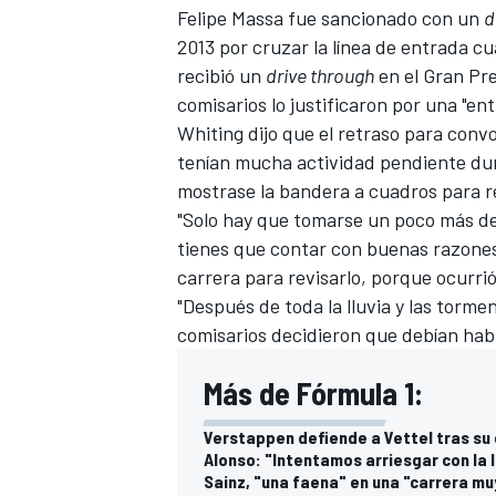
Felipe Massa fue sancionado con un
d
2013 por cruzar la línea de entrada 
recibió un
drive through
en el Gran Pr
comisarios lo justificaron por una "en
Whiting dijo que el retraso para conv
tenían mucha actividad pendiente dur
mostrase la bandera a cuadros para r
"Solo hay que tomarse un poco más de
tienes que contar con buenas razones
carrera para revisarlo, porque ocurrió c
"Después de toda la
lluvia y las torme
comisarios decidieron que debían habl
Más de Fórmula 1:
Verstappen defiende a Vettel tras su 
Alonso: "Intentamos arriesgar con la ll
Sainz, "una faena" en una "carrera mu