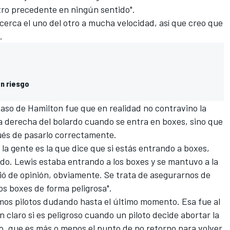
tro precedente en ningún sentido".
erca el uno del otro a mucha velocidad, así que creo que
.
en riesgo
caso de Hamilton
fue que en realidad no contravino la
 derecha del bolardo cuando se entra en boxes, sino que
és de pasarlo correctamente.
e la gente es la que dice que si estás entrando a boxes,
do. Lewis estaba entrando a los boxes y se mantuvo a la
ió de opinión, obviamente. Se trata de asegurarnos de
los boxes de forma peligrosa".
emos pilotos dudando hasta el último momento. Esa fue al
n claro si es peligroso cuando un piloto decide abortar la
o, que es más o menos el punto de no retorno para volver