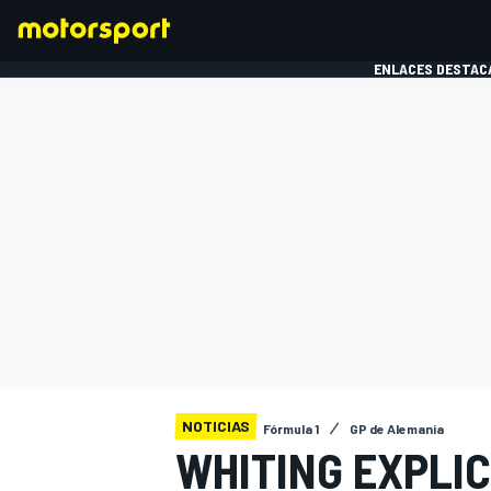
ENLACES DESTAC
FÓRMULA 1
MOTOG
NOTICIAS
Fórmula 1
GP de Alemania
WHITING EXPLIC