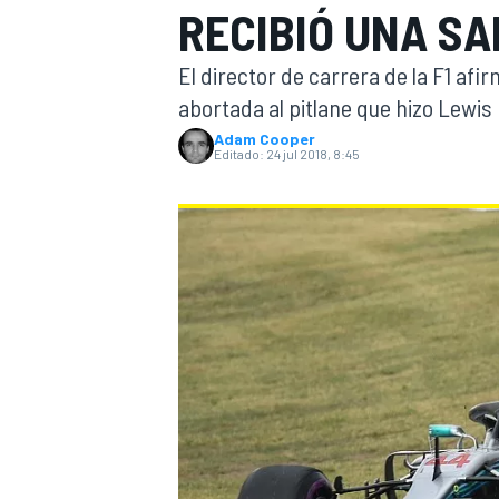
RECIBIÓ UNA S
INDYCAR
WRC
El director de carrera de la F1 af
abortada al pitlane que hizo Lewis
Adam Cooper
Editado:
24 jul 2018, 8:45
WEC
FÓRMULA E