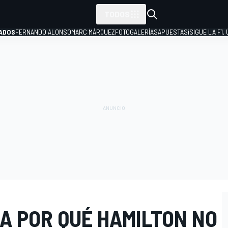
TODOS
ADOS
FERNANDO ALONSO
MARC MÁRQUEZ
FOTOGALERÍAS
APUESTAS
¡SIGUE LA F1,
P
A POR QUÉ HAMILTON NO