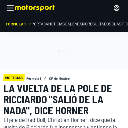
FÓRMULA 1
PORTADA
NOTICIAS
CALENDARIO
RESULTADOS
CLASIFI
NOTICIAS
Fórmula 1
GP de México
LA VUELTA DE LA POLE DE
RICCIARDO "SALIÓ DE LA
NADA", DICE HORNER
El jefe de Red Bull, Christian Horner, dice que la
vuelta de Ricciardo fue inesperada y entiende la