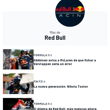
Más de
Red Bull
FÓRMULA 1
1 d
Häkkinen avisa a McLaren de que fichar a
Verstappen sería un error
FIA F2
1 d
La nueva generación: Nikola Tsolov
FÓRMULA 1
1 d
El dilema de Red Bull: más mejoras ahora,