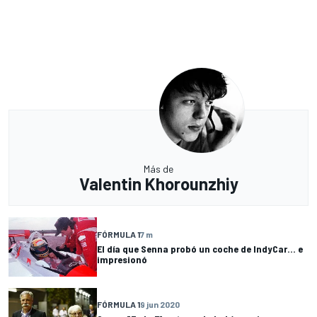
Más de
Valentin Khorounzhiy
FÓRMULA 1
7 m
El día que Senna probó un coche de IndyCar... e
impresionó
FÓRMULA 1
9 jun 2020