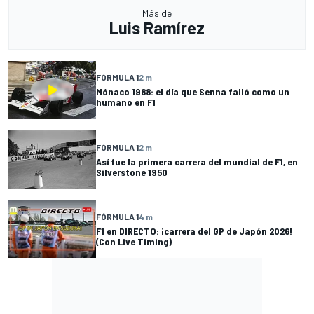
Más de
Luis Ramírez
FÓRMULA 1
2 m
Mónaco 1988: el día que Senna falló como un
humano en F1
FÓRMULA 1
2 m
Así fue la primera carrera del mundial de F1, en
Silverstone 1950
FÓRMULA 1
4 m
F1 en DIRECTO: ¡carrera del GP de Japón 2026!
(Con Live Timing)