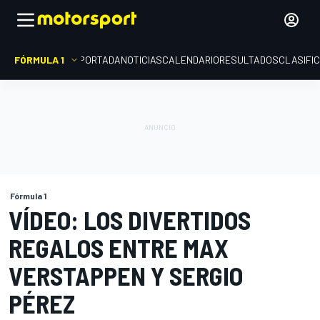
FÓRMULA 1
PORTADA
NOTICIAS
CALENDARIO
RESULTADOS
CLASIFI
Fórmula 1
VÍDEO: LOS DIVERTIDOS
REGALOS ENTRE MAX
VERSTAPPEN Y SERGIO
PÉREZ