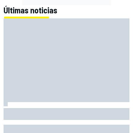
Últimas noticias
Alex Márquez: "Ganar a las Aprilia será imposible. Sin la
caída de Raúl, habrían terminado top 4"