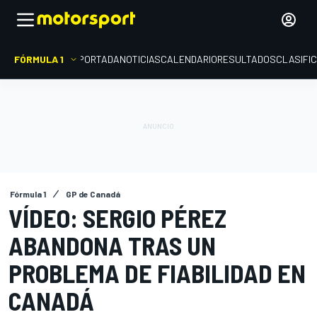
FÓRMULA 1
PORTADA
NOTICIAS
CALENDARIO
RESULTADOS
CLASIFI
Fórmula 1
GP de Canadá
VÍDEO: SERGIO PÉREZ
ABANDONA TRAS UN
PROBLEMA DE FIABILIDAD EN
CANADÁ