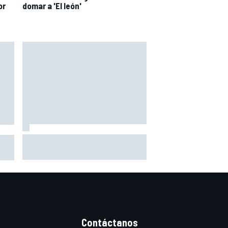
or
domar a 'El león'
Márquez: "El año pasado marcaba
toGP
la diferencia en puntos en los que
,
ahora voy algo peor"
Contáctanos