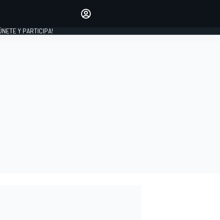
Haz que tu voz se escuche
comentando los artículos
 ÚNETE Y PARTICIPA!
INICIAR SESIÓN
EDICIÓN
ESPAÑA