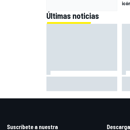
icó
Últimas noticias
Bagnaia: "Este año no sé todo
Zar
sobre mi moto, entro en pista y
mot
simplemente piloto lo que tengo"
gra
Suscríbete a nuestra
Descarga