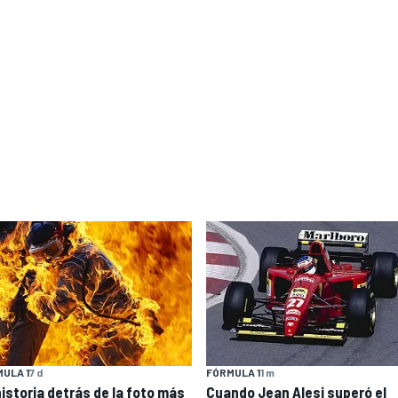
ULA 1
7 d
FÓRMULA 1
1 m
historia detrás de la foto más
Cuando Jean Alesi superó el