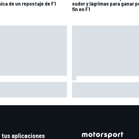
nica de un repostaje de F1
sudor y lágrimas para ganar p
fin en F1
co se vuelve a subir a una
Así vivimos la Práctica de Mo
o tres meses después de su
en Silverstone (Gran Bretaña)
ve lesión
con Live Timing
 tus aplicaciones