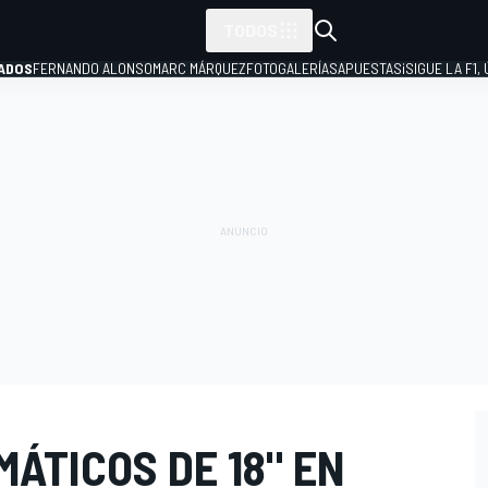
TODOS
ADOS
FERNANDO ALONSO
MARC MÁRQUEZ
FOTOGALERÍAS
APUESTAS
¡SIGUE LA F1,
P
MÁTICOS DE 18" EN