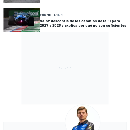
FÓRMULA 1
4 d
Sainz desconfía de los cambios de la F1 para
2027 y 2028 y explica por qué no son suficientes