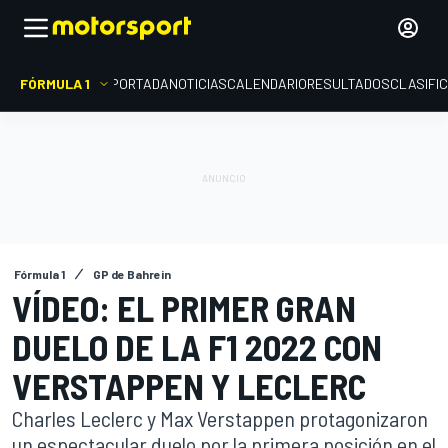
FÓRMULA 1
PORTADA
NOTICIAS
CALENDARIO
RESULTADOS
CLASIFI
Fórmula 1
GP de Bahrein
VÍDEO: EL PRIMER GRAN
DUELO DE LA F1 2022 CON
VERSTAPPEN Y LECLERC
Charles Leclerc y Max Verstappen protagonizaron
un espectacular duelo por la primera posición en el