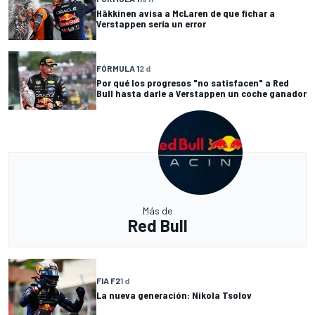
Häkkinen avisa a McLaren de que fichar a
Verstappen sería un error
FÓRMULA 1
2 d
Por qué los progresos "no satisfacen" a Red
Bull hasta darle a Verstappen un coche ganador
Más de
Red Bull
FIA F2
1 d
La nueva generación: Nikola Tsolov