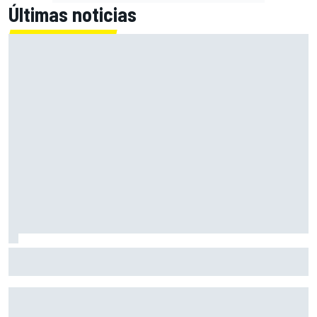
Últimas noticias
El CEO de Porsche confirma que el 718 eléctrico seguirá
adelante