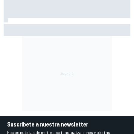
Así vivimos la Práctica de MotoGP en Silverstone (Gran
Bretaña), con Live Timing
Suscríbete a nuestra newsletter
Recibe noticias de motorsport, actualizaciones y ofertas