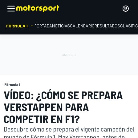
FÓRMULA 1
PORTADA
NOTICIAS
CALENDARIO
RESULTADOS
CLASIFI
Fórmula 1
VÍDEO: ¿CÓMO SE PREPARA
VERSTAPPEN PARA
COMPETIR EN F1?
Descubre cómo se prepara el vigente campeón del
mundo de Fórmula 1, Max Verstappen, antes de