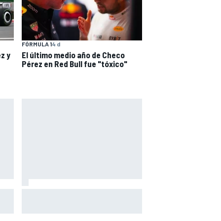
FÓRMULA 1
4 d
z y
El último medio año de Checo
Pérez en Red Bull fue "tóxico"
n un
Vowles defiende el proyecto de
os o
Williams pese a sus pobres
resultados en 2026