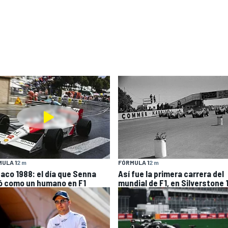
ULA 1
2 m
FÓRMULA 1
2 m
aco 1988: el día que Senna
Así fue la primera carrera del
ló como un humano en F1
mundial de F1, en Silverstone 