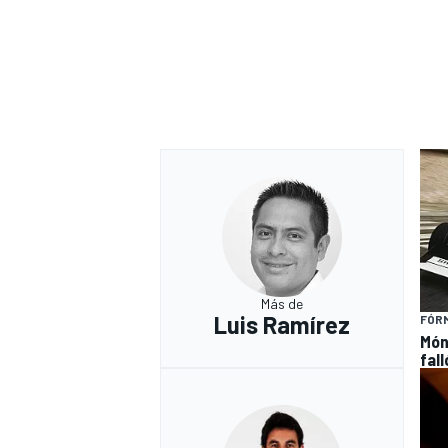
Más de
Luis Ramírez
FÓRM
Món
fal