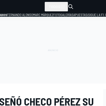
TODOS
ADOS
FERNANDO ALONSO
MARC MÁRQUEZ
FOTOGALERÍAS
APUESTAS
¡SIGUE LA F1,
P
DISEÑÓ CHECO PÉREZ SU