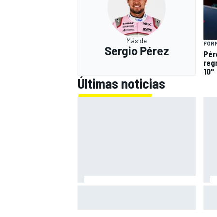
Más de
FÓRM
Sergio Pérez
Pér
regr
10"
Últimas noticias
El momento en el que Stroll llegó
Bri
a dejar de disfrutar de las
exp
carreras
no 