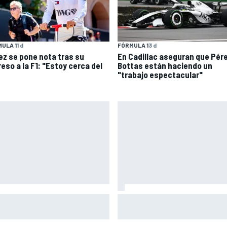
ULA 1
1 d
FÓRMULA 1
3 d
ez se pone nota tras su
En Cadillac aseguran que Pére
eso a la F1: "Estoy cerca del
Bottas están haciendo un
"trabajo espectacular"
atore no encuentra
El gran dilema de Ferrari segú
licación: "No sé por qué Alpine
experto: ¿libertad a sus pilot
gana"
pensar ya en el Mundial?