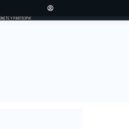
Haz que tu voz se escuche
comentando los artículos
 ÚNETE Y PARTICIPA!
INICIAR SESIÓN
EDICIÓN
ESPAÑA